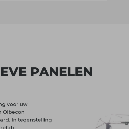
IEVE PANELEN
ng voor uw
n Olbecon
rd. In tegenstelling
prefab