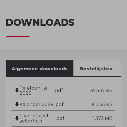
DOWNLOADS
Algemene downloads
Bestellijsten
Telefoonlijst
pdf
67,537 KB
2026
Kalender 2026
pdf
91,445 KB
Flyer project
pdf
1,573 MB
zekerheid