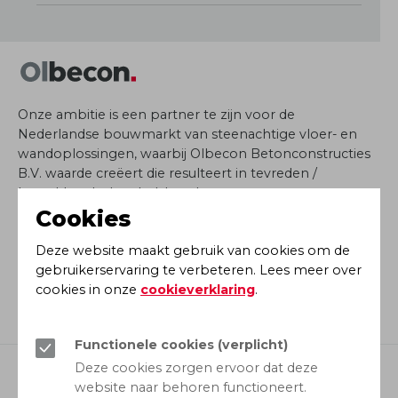
Onze ambitie is een partner te zijn voor de
Nederlandse bouwmarkt van steenachtige vloer- en
wandoplossingen, waarbij Olbecon Betonconstructies
B.V. waarde creëert die resulteert in tevreden /
betrokken belanghebbenden.
Cookies
info@olbecon.nl
Deze website maakt gebruik van cookies om de
0573 - 22 23 00
gebruikerservaring te verbeteren. Lees meer over
cookies in onze
cookieverklaring
.
Bezoekadres
Stijgoord 8, 7241 XA Lochem
Functionele cookies (verplicht)
Deze cookies zorgen ervoor dat deze
website naar behoren functioneert.